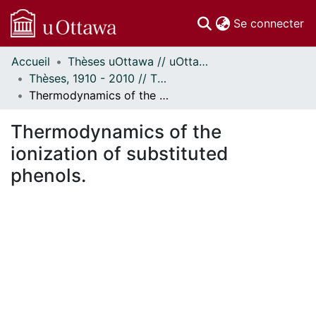
(c
Se connecter
Accueil
Thèses uOttawa // uOttawa Theses
Communautés
Thèses, 1910 - 2010 // Theses, 1910 - 2010
et collections
Thermodynamics of the ionization of substituted phenols.
Parcourir
Statistiques
Thermodynamics of the
À propos
ionization of substituted
phenols.
ent...