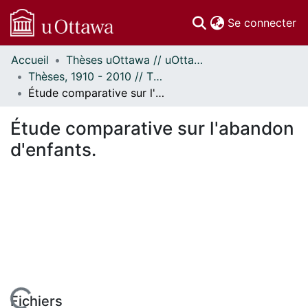
(c
Se connecter
Accueil
Thèses uOttawa // uOttawa Theses
Communautés
Thèses, 1910 - 2010 // Theses, 1910 - 2010
et collections
Étude comparative sur l'abandon d'enfants.
Parcourir
Statistiques
Étude comparative sur l'abandon
À propos
d'enfants.
Fichiers