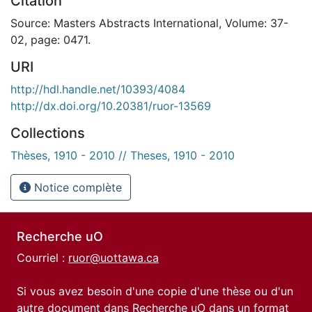
Citation
Source: Masters Abstracts International, Volume: 37-
02, page: 0471.
URI
http://hdl.handle.net/10393/4084
http://dx.doi.org/10.20381/ruor-13569
Collections
Thèses, 1910 - 2010 // Theses, 1910 - 2010
Notice complète
Recherche uO
Courriel :
ruor@uottawa.ca
Si vous avez besoin d'une copie d'une thèse ou d'un
autre document dans Recherche uO dans un format