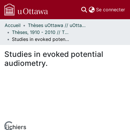
(c
Se connecter
Accueil
Thèses uOttawa // uOttawa Theses
Communautés
Thèses, 1910 - 2010 // Theses, 1910 - 2010
et collections
Studies in evoked potential audiometry.
Parcourir
Statistiques
Studies in evoked potential
À propos
audiometry.
Fichiers