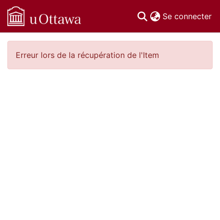
(c
Se connecter
Communautés
Erreur lors de la récupération de l'Item
et collections
Parcourir
Statistiques
À propos