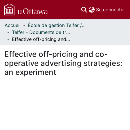
(c
Se connecter
Accueil
École de gestion Telfer // Telfer School of Management
Communautés
Telfer - Documents de travail // Telfer - Working Papers
et collections
Effective off-pricing and co-operative advertising strategies: an experiment
Parcourir
Statistiques
Effective off-pricing and co-
À propos
operative advertising strategies:
an experiment