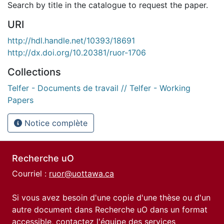
Search by title in the catalogue to request the paper.
URI
http://hdl.handle.net/10393/18691
http://dx.doi.org/10.20381/ruor-1706
Collections
Telfer - Documents de travail // Telfer - Working
Papers
Notice complète
Recherche uO
Courriel :
ruor@uottawa.ca
Si vous avez besoin d'une copie d'une thèse ou d'un
autre document dans Recherche uO dans un format
accessible, contactez l'équipe des
services