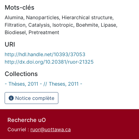
Mots-clés
Alumina
,
Nanoparticles
,
Hierarchical structure
,
Filtration
,
Catalysis
,
Isotropic
,
Boehmite
,
Lipase
,
Biodiesel
,
Pretreatment
URI
http://hdl.handle.net/10393/37053
http://dx.doi.org/10.20381/ruor-21325
Collections
- Thèses, 2011 - // Theses, 2011 -
Notice complète
Recherche uO
Courriel :
ruor@uottawa.ca