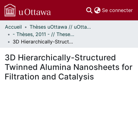
(c
Se connecter
Accueil
Thèses uOttawa // uOttawa Theses
Communautés
- Thèses, 2011 - // Theses, 2011 -
et collections
3D Hierarchically-Structured Twinned Alumina Nanosheets for Filtration and Catalysis
Parcourir
Statistiques
3D Hierarchically-Structured
À propos
Twinned Alumina Nanosheets for
Filtration and Catalysis
En cours de chargement...