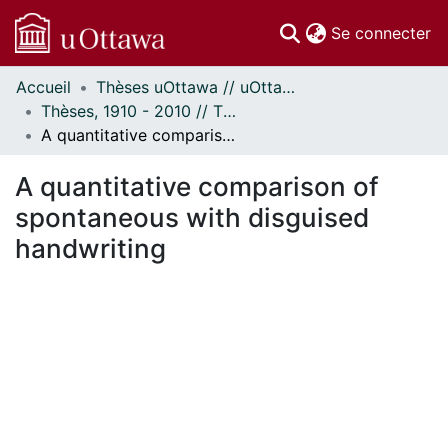
(c
Se connecter
Accueil
Thèses uOttawa // uOttawa Theses
Communautés
Thèses, 1910 - 2010 // Theses, 1910 - 2010
et collections
A quantitative comparison of spontaneous with disguised handwriting
Parcourir
Statistiques
A quantitative comparison of
À propos
spontaneous with disguised
handwriting