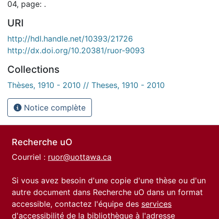
04, page: .
URI
http://hdl.handle.net/10393/21726
http://dx.doi.org/10.20381/ruor-9093
Collections
Thèses, 1910 - 2010 // Theses, 1910 - 2010
Notice complète
Recherche uO
Courriel :
ruor@uottawa.ca
Si vous avez besoin d'une copie d'une thèse ou d'un
autre document dans Recherche uO dans un format
accessible, contactez l'équipe des
services
d'accessibilité de la bibliothèque
à l'adresse