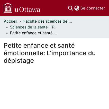
(c
Se connecter
Accueil
Faculté des sciences de la santé // Faculty of Health Sciences
Communautés
Sciences de la santé - Publications // Health Sciences - Publications
et collections
Petite enfance et santé émotionnelle: L'importance du dépistage
Parcourir
Statistiques
Petite enfance et santé
À propos
émotionnelle: L'importance du
dépistage