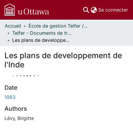
(c
Se connecter
Accueil
École de gestion Telfer // Telfer School of Management
Communautés
Telfer - Documents de travail // Telfer - Working Papers
et collections
Les plans de developpement de l'Inde
Parcourir
À propos
Les plans de developpement de
l'Inde
Date
1983
Authors
Lévy, Brigitte