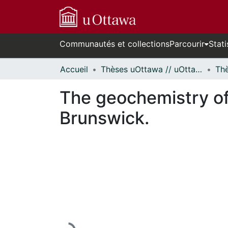
Communautés et collections
Parcourir
Stati
Accueil
Thèses uOttawa // uOttawa Theses
The geochemistry of
Brunswick.
En cours de chargement...