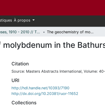
stiques
À propos
Thèses, 1910 - 2010 // Theses, 1910 - 2010
The geochemistry of molybdenum in the Bathurst district, New Brunswick.
 molybdenum in the Bathurst
Citation
Source: Masters Abstracts International, Volume: 40-
URI
http://hdl.handle.net/10393/7190
http://dx.doi.org/10.20381/ruor-11652
Collections