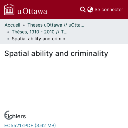
(c
Se connecter
Accueil
Thèses uOttawa // uOttawa Theses
Communautés
Thèses, 1910 - 2010 // Theses, 1910 - 2010
et collections
Spatial ability and criminality
Parcourir
Statistiques
Spatial ability and criminality
À propos
En cours de chargement...
Fichiers
EC55217.PDF
(3.62 MB)