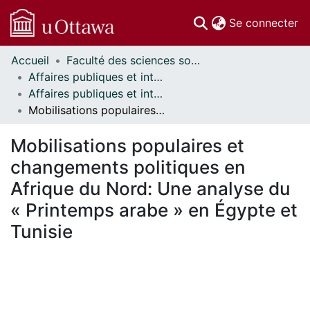
(c
Se connecter
Accueil
Faculté des sciences sociales // Faculty of Social Sciences
Communautés
Affaires publiques et internationales // Public and International Affairs
et collections
Affaires publiques et internationales - Mémoires // Public and International Affairs - Research Papers
Parcourir
Mobilisations populaires et changements politiques en Afrique du Nord: Une analyse du « Printemps arabe » en Égypte et Tunisie
Statistiques
À propos
Mobilisations populaires et
changements politiques en
Afrique du Nord: Une analyse du
« Printemps arabe » en Égypte et
Tunisie