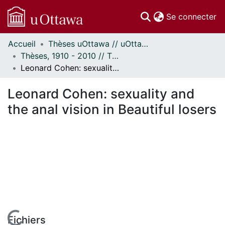
(c
Se connecter
Accueil
Thèses uOttawa // uOttawa Theses
Communautés
Thèses, 1910 - 2010 // Theses, 1910 - 2010
et collections
Leonard Cohen: sexuality and the anal vision in Beautiful losers
Parcourir
Statistiques
Leonard Cohen: sexuality and
À propos
the anal vision in Beautiful losers
Fichiers