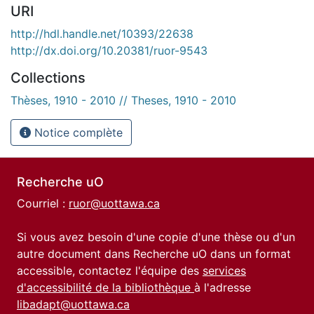
URI
http://hdl.handle.net/10393/22638
http://dx.doi.org/10.20381/ruor-9543
Collections
Thèses, 1910 - 2010 // Theses, 1910 - 2010
Notice complète
Recherche uO
Courriel :
ruor@uottawa.ca
Si vous avez besoin d'une copie d'une thèse ou d'un
autre document dans Recherche uO dans un format
accessible, contactez l'équipe des
services
d'accessibilité de la bibliothèque
à l'adresse
libadapt@uottawa.ca