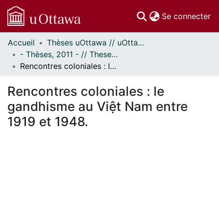
(c
Se connecter
Accueil
Thèses uOttawa // uOttawa Theses
Communautés
- Thèses, 2011 - // Theses, 2011 -
et collections
Rencontres coloniales : le gandhisme au Việt Nam entre 1919 et 1948.
Parcourir
Statistiques
Rencontres coloniales : le
À propos
gandhisme au Việt Nam entre
1919 et 1948.
ment...