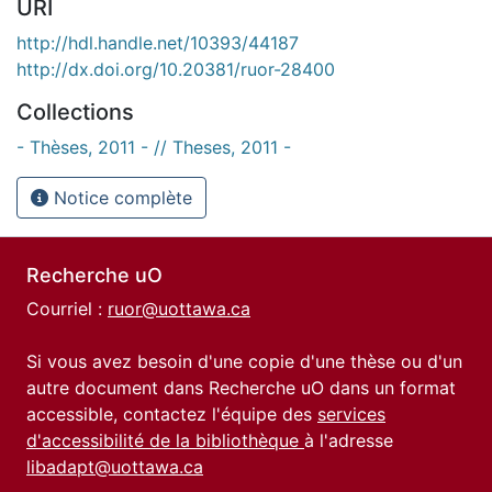
URI
http://hdl.handle.net/10393/44187
http://dx.doi.org/10.20381/ruor-28400
Collections
- Thèses, 2011 - // Theses, 2011 -
Notice complète
Recherche uO
Courriel :
ruor@uottawa.ca
Si vous avez besoin d'une copie d'une thèse ou d'un
autre document dans Recherche uO dans un format
accessible, contactez l'équipe des
services
d'accessibilité de la bibliothèque
à l'adresse
libadapt@uottawa.ca