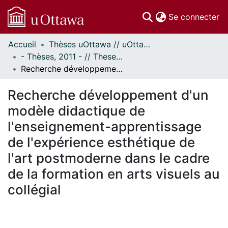
(c
Se connecter
Accueil
Thèses uOttawa // uOttawa Theses
Communautés
- Thèses, 2011 - // Theses, 2011 -
et collections
Recherche développement d'un modèle didactique de l'enseignement-apprentissage de l'expérience esthétique de l'art postmoderne dans le cadre de la formation en arts visuels au collégial
Parcourir
Statistiques
Recherche développement d'un
À propos
modèle didactique de
l'enseignement-apprentissage
de l'expérience esthétique de
l'art postmoderne dans le cadre
de la formation en arts visuels au
collégial