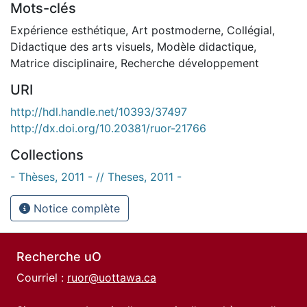
Mots-clés
Expérience esthétique
,
Art postmoderne
,
Collégial
,
Didactique des arts visuels
,
Modèle didactique
,
Matrice disciplinaire
,
Recherche développement
URI
http://hdl.handle.net/10393/37497
http://dx.doi.org/10.20381/ruor-21766
Collections
- Thèses, 2011 - // Theses, 2011 -
Notice complète
Recherche uO
Courriel :
ruor@uottawa.ca