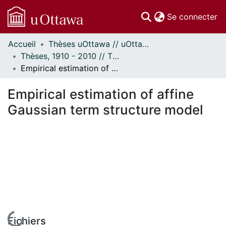
(c
Se connecter
Accueil
Thèses uOttawa // uOttawa Theses
Communautés
Thèses, 1910 - 2010 // Theses, 1910 - 2010
et collections
Empirical estimation of affine Gaussian term structure model
Parcourir
Statistiques
Empirical estimation of affine
À propos
Gaussian term structure model
En cours de chargement...
Fichiers