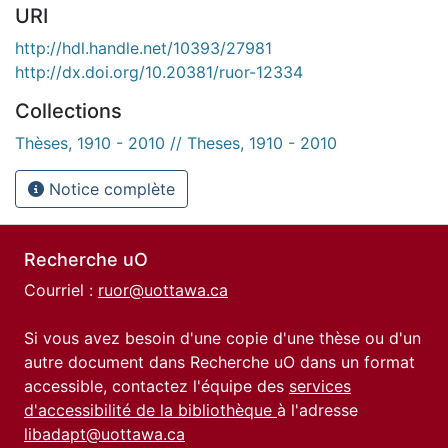
URI
http://hdl.handle.net/10393/27981
http://dx.doi.org/10.20381/ruor-12334
Collections
Thèses, 1910 - 2010 // Theses, 1910 - 2010
Notice complète
Recherche uO
Courriel :
ruor@uottawa.ca
Si vous avez besoin d'une copie d'une thèse ou d'un
autre document dans Recherche uO dans un format
accessible, contactez l'équipe des
services
d'accessibilité de la bibliothèque
à l'adresse
libadapt@uottawa.ca