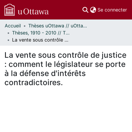
(c
Se connecter
Accueil
Thèses uOttawa // uOttawa Theses
Communautés
Thèses, 1910 - 2010 // Theses, 1910 - 2010
et collections
La vente sous contrôle de justice : comment le législateur se porte à la défense d'intérêts contradictoires.
Parcourir
Statistiques
La vente sous contrôle de justice
À propos
: comment le législateur se porte
à la défense d'intérêts
contradictoires.