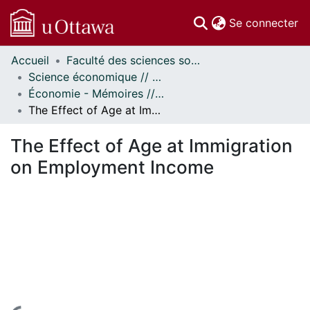
(c
Se connecter
Accueil
Faculté des sciences sociales // Faculty of Social Sciences
Communautés
Science économique // Economics
et collections
Économie - Mémoires // Economics - Research Papers
Parcourir
The Effect of Age at Immigration on Employment Income
Statistiques
À propos
The Effect of Age at Immigration
on Employment Income
En cours de chargement...