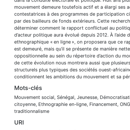
dans la conduite électorale et politique. Huit ans plus
mouvement demeure toutefois actif et a élargi ses ac
contestatrices à des programmes de participation c
par des bailleurs de fonds extérieurs. Cette recherc
déterminer comment le rapport conflictuel au politi
d’acteur politique aura évolué depuis 2012. À l’aide 
ethnographique « en ligne », on proposera que ce rap
est demeuré, mais qu’il se présente de manière net
oppositionnelle au sein du répertoire d’action du mo
de cette évolution nous montrera aussi que plusieur
structurels plus typiques des sociétés ouest-africaine
conditionnent les ambitions du mouvement et sa pér
Mots-clés
Mouvement social
,
Sénégal
,
Jeunesse
,
Démocratisat
citoyenne
,
Ethnographie en-ligne
,
Financement
,
ON
traditionnalisme
URI