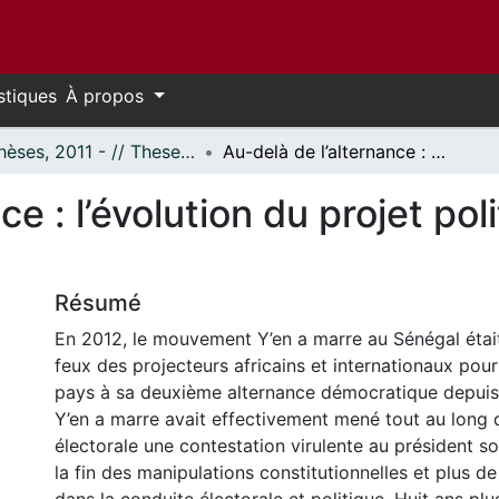
stiques
À propos
- Thèses, 2011 - // Theses, 2011 -
Au-delà de l’alternance : l’évolution du projet politique de Y’en a marre depuis 2012
ce : l’évolution du projet pol
Résumé
En 2012, le mouvement Y’en a marre au Sénégal était
feux des projecteurs africains et internationaux pou
pays à sa deuxième alternance démocratique depuis
Y’en a marre avait effectivement mené tout au long
électorale une contestation virulente au président 
la fin des manipulations constitutionnelles et plus d