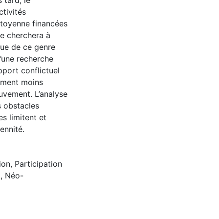
 tard, le
tivités
itoyenne financées
he cherchera à
que de ce genre
d’une recherche
port conflictuel
tement moins
uvement. L’analyse
s obstacles
s limitent et
ennité.
ion
,
Participation
G
,
Néo-