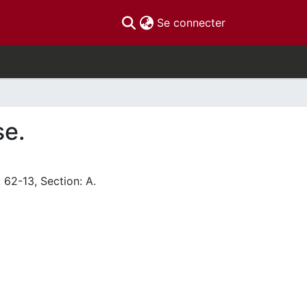
(current)
Se connecter
se.
 62-13, Section: A.