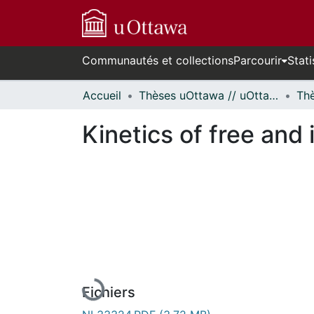
Communautés et collections
Parcourir
Stati
Accueil
Thèses uOttawa // uOttawa Theses
Kinetics of free and
En cours de chargement...
Fichiers