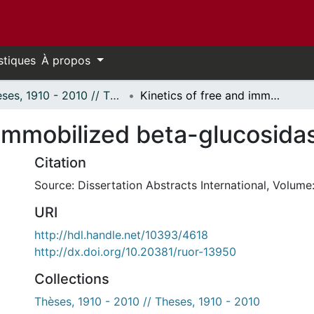
stiques
À propos
Thèses, 1910 - 2010 // Theses, 1910 - 2010
Kinetics of free and immobilized beta-glucosidase.
 immobilized beta-glucosida
Citation
Source: Dissertation Abstracts International, Volume:
URI
http://hdl.handle.net/10393/4618
http://dx.doi.org/10.20381/ruor-13950
Collections
Thèses, 1910 - 2010 // Theses, 1910 - 2010