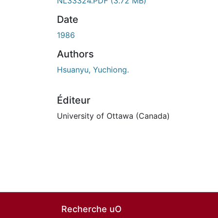
NL33324.PDF
(3.72 MB)
Date
1986
Authors
Hsuanyu, Yuchiong.
Éditeur
University of Ottawa (Canada)
Recherche uO