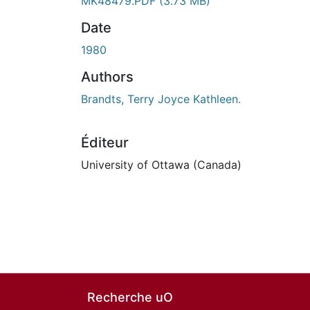
MK48479.PDF
(3.73 MB)
Date
1980
Authors
Brandts, Terry Joyce Kathleen.
Éditeur
University of Ottawa (Canada)
Recherche uO