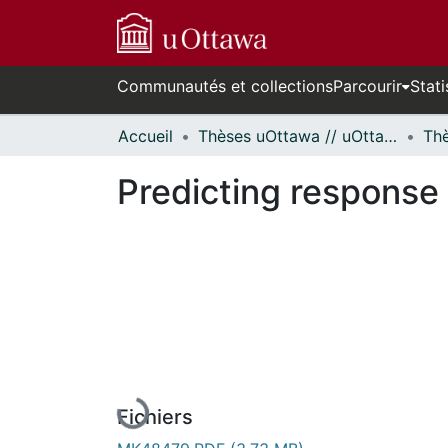
Communautés et collections
Parcourir
Stati
Accueil
Thèses uOttawa // uOttawa Theses
Predicting response 
En cours de chargement...
Fichiers