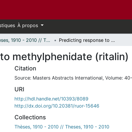
stiques
À propos
Thèses, 1910 - 2010 // Theses, 1910 - 2010
Predicting response to methylphenidate (ritalin) in hyperactive boys.
to methylphenidate (ritalin)
Citation
Source: Masters Abstracts International, Volume: 40-
URI
http://hdl.handle.net/10393/8089
http://dx.doi.org/10.20381/ruor-15646
Collections
Thèses, 1910 - 2010 // Theses, 1910 - 2010