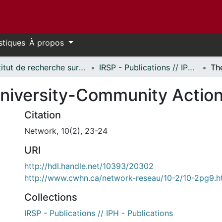
stiques
À propos
Institut de recherche sur la santé des populations // Institute of Population Health
IRSP - Publications // IPH - Publications
niversity-Community Actio
Citation
Network, 10(2), 23-24
URI
http://hdl.handle.net/10393/20302
http://www.cwhn.ca/network-reseau/10-2/10-2pg9.h
Collections
IRSP - Publications // IPH - Publications