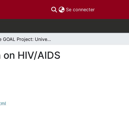
(current)
Se connecter
The GOAL Project: University-Community Action on HIV/AIDS
n on HIV/AIDS
tml