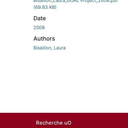
En cours de chargement...
Bisaillon_Laura_GOAL Project_2008.pdf
(69.93 KB)
Date
2008
Authors
Bisaillon, Laura
Recherche uO