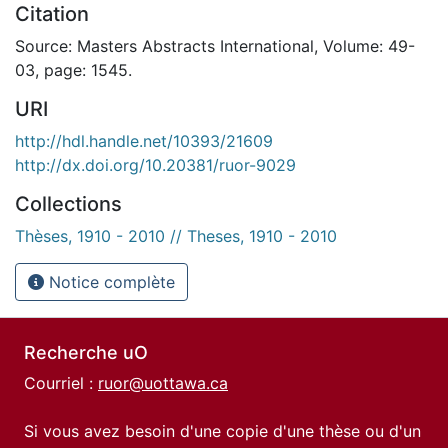
Citation
Source: Masters Abstracts International, Volume: 49-
03, page: 1545.
URI
http://hdl.handle.net/10393/21609
http://dx.doi.org/10.20381/ruor-9029
Collections
Thèses, 1910 - 2010 // Theses, 1910 - 2010
Notice complète
Recherche uO
Courriel :
ruor@uottawa.ca
Si vous avez besoin d'une copie d'une thèse ou d'un