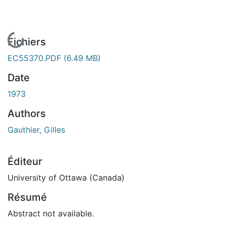
En cours de chargement...
Fichiers
EC55370.PDF
(6.49 MB)
Date
1973
Authors
Gauthier, Gilles
Éditeur
University of Ottawa (Canada)
Résumé
Abstract not available.