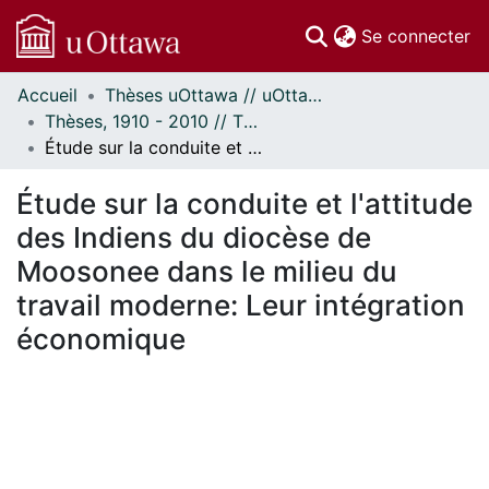
(c
Se connecter
Accueil
Thèses uOttawa // uOttawa Theses
Communautés
Thèses, 1910 - 2010 // Theses, 1910 - 2010
et collections
Étude sur la conduite et l'attitude des Indiens du diocèse de Moosonee dans le milieu du travail moderne: Leur intégration économique
Parcourir
Statistiques
Étude sur la conduite et l'attitude
À propos
des Indiens du diocèse de
Moosonee dans le milieu du
travail moderne: Leur intégration
économique