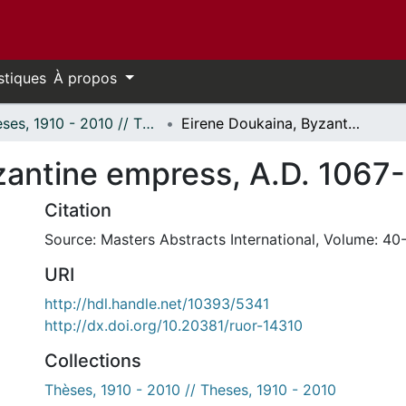
stiques
À propos
Thèses, 1910 - 2010 // Theses, 1910 - 2010
Eirene Doukaina, Byzantine empress, A.D. 1067-1133.
zantine empress, A.D. 1067-
Citation
Source: Masters Abstracts International, Volume: 40-
URI
http://hdl.handle.net/10393/5341
http://dx.doi.org/10.20381/ruor-14310
Collections
Thèses, 1910 - 2010 // Theses, 1910 - 2010