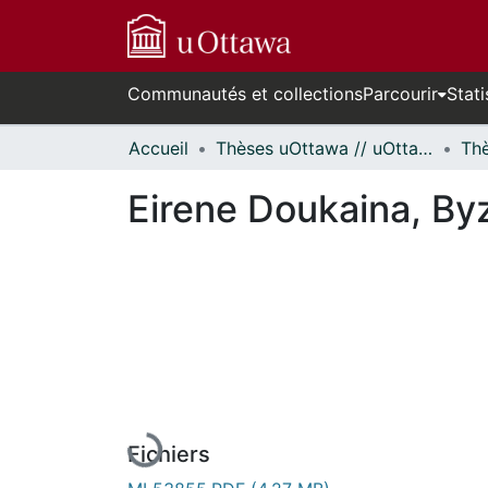
Communautés et collections
Parcourir
Stati
Accueil
Thèses uOttawa // uOttawa Theses
Eirene Doukaina, By
En cours de chargement...
Fichiers