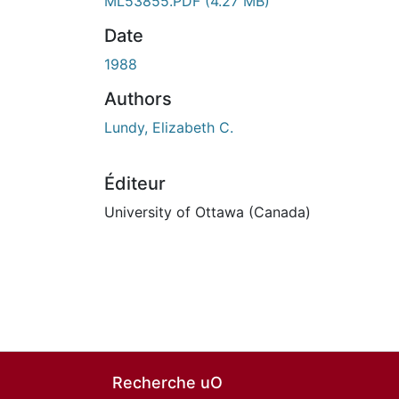
ML53855.PDF
(4.27 MB)
Date
1988
Authors
Lundy, Elizabeth C.
Éditeur
University of Ottawa (Canada)
Recherche uO