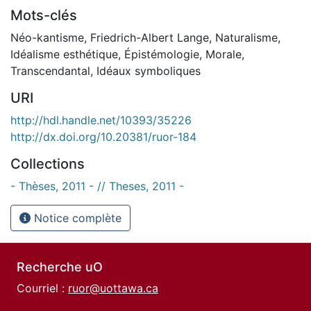
Mots-clés
Néo-kantisme
,
Friedrich-Albert Lange
,
Naturalisme
,
Idéalisme esthétique
,
Épistémologie
,
Morale
,
Transcendantal
,
Idéaux symboliques
URI
http://hdl.handle.net/10393/35226
http://dx.doi.org/10.20381/ruor-184
Collections
- Thèses, 2011 - // Theses, 2011 -
Notice complète
Recherche uO
Courriel :
ruor@uottawa.ca