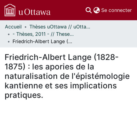
(c
Se connecter
Accueil
Thèses uOttawa // uOttawa Theses
Communautés
- Thèses, 2011 - // Theses, 2011 -
et collections
Friedrich-Albert Lange (1828-1875) : les apories de la naturalisation de l'épistémologie kantienne et ses implications pratiques.
Parcourir
Statistiques
Friedrich-Albert Lange (1828-
À propos
1875) : les apories de la
naturalisation de l'épistémologie
kantienne et ses implications
pratiques.