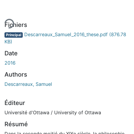
ment...
Fichiers
Descarreaux_Samuel_2016_these.pdf
(876.78
Principal
KB)
Date
2016
Authors
Descarreaux, Samuel
Éditeur
Université d'Ottawa / University of Ottawa
Résumé
Dans la seconde moitié du XIXe siècle, la philosophie