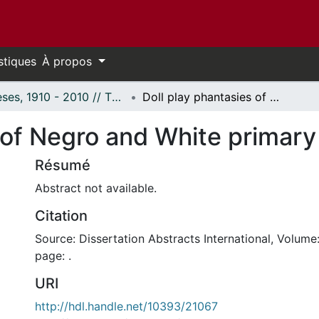
stiques
À propos
Thèses, 1910 - 2010 // Theses, 1910 - 2010
Doll play phantasies of Negro and White primary school children
 of Negro and White primary
Résumé
Abstract not available.
Citation
Source: Dissertation Abstracts International, Volume:
page: .
URI
http://hdl.handle.net/10393/21067