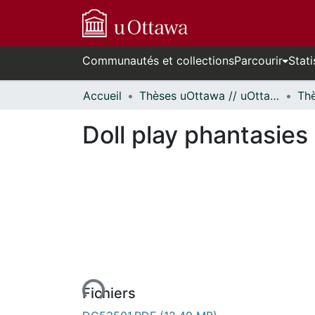
Communautés et collections
Parcourir
Stati
Accueil
Thèses uOttawa // uOttawa Theses
Doll play phantasies
rs de chargement...
Fichiers