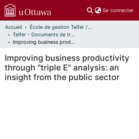
(c
Se connecter
Accueil
École de gestion Telfer // Telfer School of Management
Communautés
Telfer - Documents de travail // Telfer - Working Papers
et collections
Improving business productivity through "triple E" analysis: an insight from the public sector
Parcourir
Statistiques
Improving business productivity
À propos
through "triple E" analysis: an
insight from the public sector