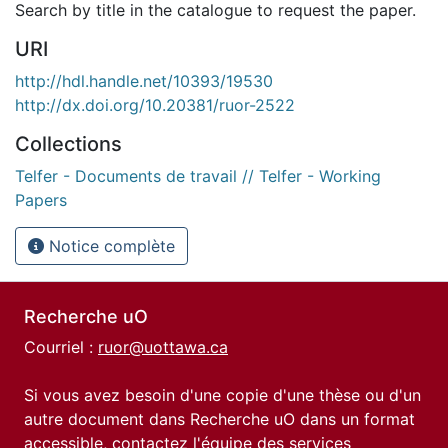
Search by title in the catalogue to request the paper.
URI
http://hdl.handle.net/10393/19530
http://dx.doi.org/10.20381/ruor-2522
Collections
Telfer - Documents de travail // Telfer - Working
Papers
Notice complète
Recherche uO
Courriel :
ruor@uottawa.ca
Si vous avez besoin d'une copie d'une thèse ou d'un
autre document dans Recherche uO dans un format
accessible, contactez l'équipe des
services