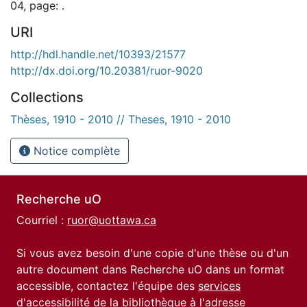
04, page: .
URI
http://hdl.handle.net/10393/21577
http://dx.doi.org/10.20381/ruor-9020
Collections
Thèses, 1910 - 2010 // Theses, 1910 - 2010
Notice complète
Recherche uO
Courriel :
ruor@uottawa.ca
Si vous avez besoin d'une copie d'une thèse ou d'un
autre document dans Recherche uO dans un format
accessible, contactez l'équipe des
services
d'accessibilité de la bibliothèque
à l'adresse