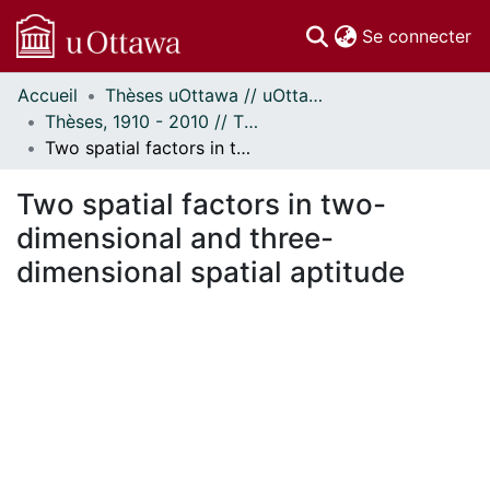
(c
Se connecter
Accueil
Thèses uOttawa // uOttawa Theses
Communautés
Thèses, 1910 - 2010 // Theses, 1910 - 2010
et collections
Two spatial factors in two-dimensional and three-dimensional spatial aptitude
Parcourir
Statistiques
Two spatial factors in two-
À propos
dimensional and three-
dimensional spatial aptitude