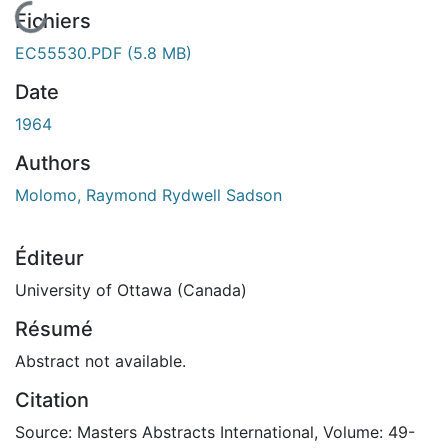
En cours de chargement...
Fichiers
EC55530.PDF
(5.8 MB)
Date
1964
Authors
Molomo, Raymond Rydwell Sadson
Éditeur
University of Ottawa (Canada)
Résumé
Abstract not available.
Citation
Source: Masters Abstracts International, Volume: 49-