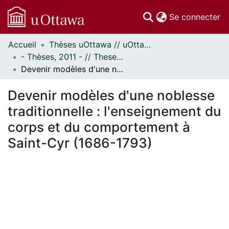
(c
Se connecter
Accueil
Thèses uOttawa // uOttawa Theses
Communautés
- Thèses, 2011 - // Theses, 2011 -
et collections
Devenir modèles d'une noblesse traditionnelle : l'enseignement du corps et du comportement à Saint-Cyr (1686-1793)
Parcourir
Statistiques
Devenir modèles d'une noblesse
À propos
traditionnelle : l'enseignement du
corps et du comportement à
Saint-Cyr (1686-1793)