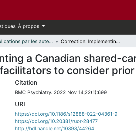
stiques
À propos
Publications par les auteurs d'uOttawa publiés par BioMed Central // uOttawa authored publications from BioMed Central
Correction: Implementing a Canadian shared-care ADHD program in Beijing: Barriers and facilitators to consider prior to start-up
nting a Canadian shared-c
facilitators to consider prior
Citation
BMC Psychiatry. 2022 Nov 14;22(1):699
URI
https://doi.org/10.1186/s12888-022-04361-9
https://doi.org/10.20381/ruor-28477
http://hdl.handle.net/10393/44264