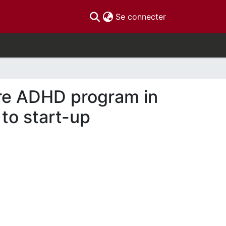
(current)
Se connecter
are ADHD program in
 to start-up