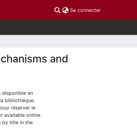
(current)
Se connecter
echanisms and
s disponible en
la bibliothéque.
pour réserver le
t available online.
by title in the