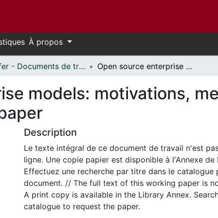
stiques
À propos
Telfer - Documents de travail // Telfer - Working Papers
Open source enterprise models: motivations, mechanisms and myths: a discussion paper
ise models: motivations, m
 paper
Description
Le texte intégral de ce document de travail n'est pa
ligne. Une copie papier est disponible à l'Annexe de 
Effectuez une recherche par titre dans le catalogue 
document. // The full text of this working paper is no
A print copy is available in the Library Annex. Search 
catalogue to request the paper.