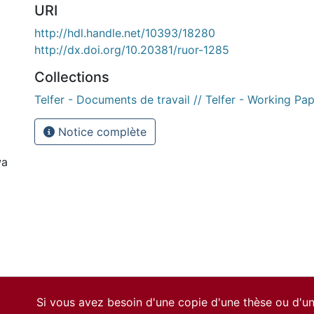
URI
http://hdl.handle.net/10393/18280
http://dx.doi.org/10.20381/ruor-1285
Collections
Telfer - Documents de travail // Telfer - Working Pa
Notice complète
wa
Si vous avez besoin d'une copie d'une thèse ou d'