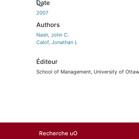
En cours de chargement...
Date
2007
Authors
Nash, John C.
Calof, Jonathan L
Éditeur
School of Management, University of Otta
Recherche uO