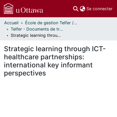
(c
Se connecter
Accueil
École de gestion Telfer // Telfer School of Management
Communautés
Telfer - Documents de travail // Telfer - Working Papers
et collections
Strategic learning through ICT-healthcare partnerships: international key informant perspectives
Parcourir
Statistiques
Strategic learning through ICT-
À propos
healthcare partnerships:
international key informant
perspectives