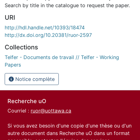
Search by title in the catalogue to request the paper.
URI
http://hdl.handle.net/10393/18474
http://dx.doi.org/10.20381/ruor-2597
Collections
Telfer - Documents de travail // Telfer - Working
Papers
Notice complète
Recherche uO
Courriel :
ruor@uottawa.ca
Si vous avez besoin d'une copie d'une thèse ou d'un
autre document dans Recherche uO dans un format