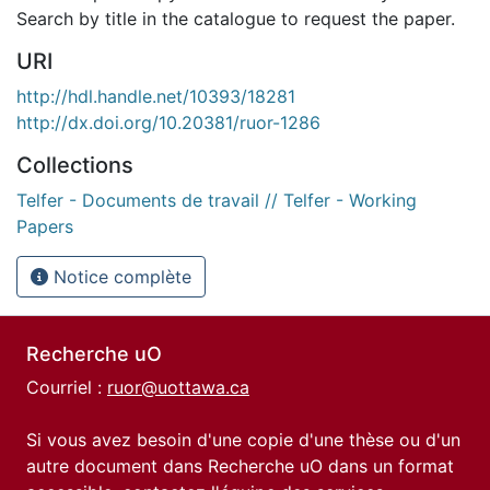
Search by title in the catalogue to request the paper.
URI
http://hdl.handle.net/10393/18281
http://dx.doi.org/10.20381/ruor-1286
Collections
Telfer - Documents de travail // Telfer - Working
Papers
Notice complète
Recherche uO
Courriel :
ruor@uottawa.ca
Si vous avez besoin d'une copie d'une thèse ou d'un
autre document dans Recherche uO dans un format