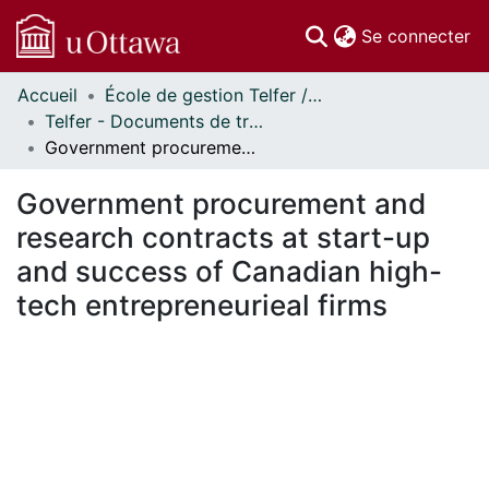
(c
Se connecter
Accueil
École de gestion Telfer // Telfer School of Management
Communautés
Telfer - Documents de travail // Telfer - Working Papers
et collections
Government procurement and research contracts at start-up and success of Canadian high-tech entrepreneurieal firms
Parcourir
Statistiques
Government procurement and
À propos
research contracts at start-up
and success of Canadian high-
tech entrepreneurieal firms