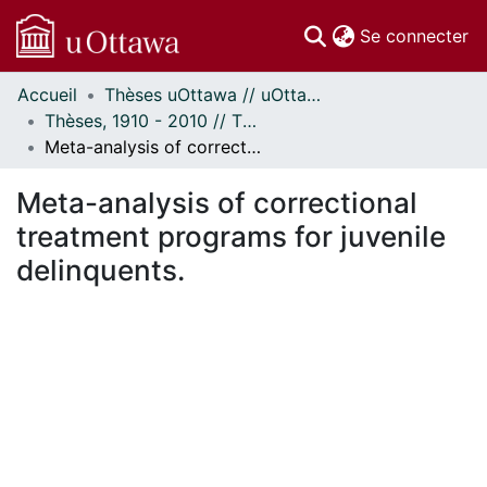
(c
Se connecter
Accueil
Thèses uOttawa // uOttawa Theses
Communautés
Thèses, 1910 - 2010 // Theses, 1910 - 2010
et collections
Meta-analysis of correctional treatment programs for juvenile delinquents.
Parcourir
Statistiques
Meta-analysis of correctional
À propos
treatment programs for juvenile
delinquents.