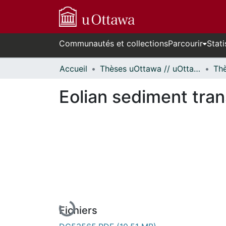
Communautés et collections
Parcourir
Stati
Accueil
Thèses uOttawa // uOttawa Theses
Eolian sediment tran
En cours de chargement...
Fichiers