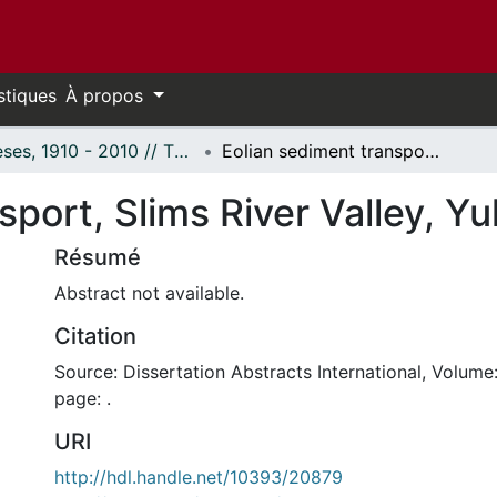
stiques
À propos
Thèses, 1910 - 2010 // Theses, 1910 - 2010
Eolian sediment transport, Slims River Valley, Yukon Territory
sport, Slims River Valley, Yu
Résumé
Abstract not available.
Citation
Source: Dissertation Abstracts International, Volume:
page: .
URI
http://hdl.handle.net/10393/20879