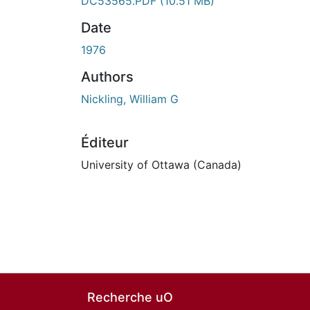
DC53565.PDF
(10.51 MB)
Date
1976
Authors
Nickling, William G
Éditeur
University of Ottawa (Canada)
Recherche uO