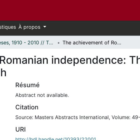
stiques
À propos
Thèses, 1910 - 2010 // Theses, 1910 - 2010
The achievement of Romanian independence: The struggle, the victory, the aftermath
Romanian independence: The
th
Résumé
Abstract not available.
Citation
Source: Masters Abstracts International, Volume: 49-
URI
http://hdl.handle.net/10393/22001