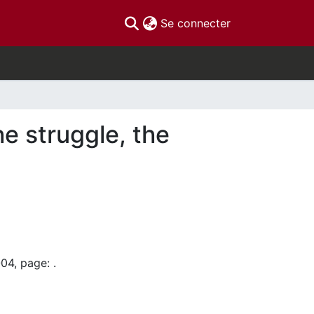
(current)
Se connecter
 struggle, the
04, page: .