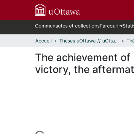
Communautés et collections
Parcourir
Stati
Accueil
Thèses uOttawa // uOttawa Theses
The achievement of 
victory, the afterma