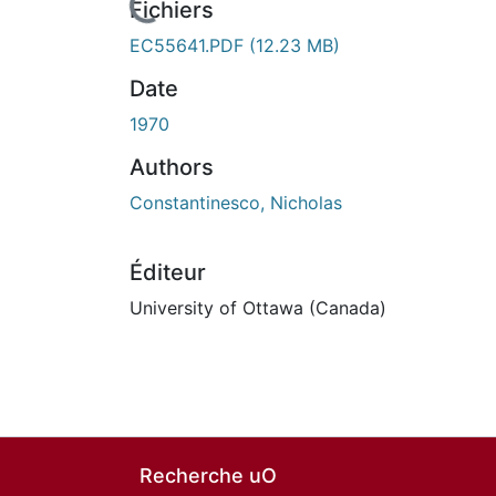
En cours de chargement...
Fichiers
EC55641.PDF
(12.23 MB)
Date
1970
Authors
Constantinesco, Nicholas
Éditeur
University of Ottawa (Canada)
Recherche uO