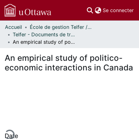
(c
Se connecter
Accueil
École de gestion Telfer // Telfer School of Management
Communautés
Telfer - Documents de travail // Telfer - Working Papers
et collections
An empirical study of politico-economic interactions in Canada
Parcourir
Statistiques
An empirical study of politico-
À propos
economic interactions in Canada
ment...
Date