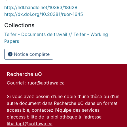
http://hdl.handle.net/10393/18628
http://dx.doi.org/10.20381/ruor-1645
Collections
Telfer - Documents de travail // Telfer - Working
Papers
Notice complète
Recherche uO
Courriel :
ruor@uottawa.ca
Si vous avez besoin d'une copie d'une thèse ou d'un
autre document dans Recherche uO dans un format
accessible, contactez l'équipe des
services
d'accessibilité de la bibliothèque
à l'adresse
libadapt@uottawa.ca