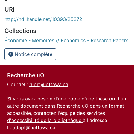
URI
http://hdl.handle.net/10393/25372
Collections
Économie - Mémoires // Economics - Research Papers
Notice complète
Recherche uO
Courriel :
ruor@uottawa.ca
Si vous avez besoin d'une copie d'une thèse ou d'un
autre document dans Recherche uO dans un format
accessible, contactez l'équipe des
services
d'accessibilité de la bibliothèque
à l'adresse
libadapt@uottawa.ca