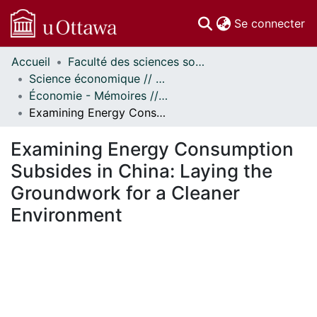
(c
Se connecter
Accueil
Faculté des sciences sociales // Faculty of Social Sciences
Communautés
Science économique // Economics
et collections
Économie - Mémoires // Economics - Research Papers
Parcourir
Examining Energy Consumption Subsides in China: Laying the Groundwork for a Cleaner Environment
Statistiques
À propos
Examining Energy Consumption
Subsides in China: Laying the
Groundwork for a Cleaner
Environment