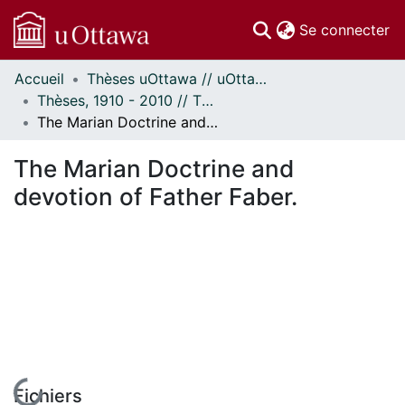
(c
Se connecter
Accueil
Thèses uOttawa // uOttawa Theses
Communautés
Thèses, 1910 - 2010 // Theses, 1910 - 2010
et collections
The Marian Doctrine and devotion of Father Faber.
Parcourir
Statistiques
The Marian Doctrine and
À propos
devotion of Father Faber.
En cours de chargement...
Fichiers