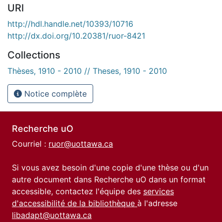
URI
http://hdl.handle.net/10393/10716
http://dx.doi.org/10.20381/ruor-8421
Collections
Thèses, 1910 - 2010 // Theses, 1910 - 2010
Notice complète
Recherche uO
Courriel :
ruor@uottawa.ca
Si vous avez besoin d'une copie d'une thèse ou d'un
autre document dans Recherche uO dans un format
accessible, contactez l'équipe des
services
d'accessibilité de la bibliothèque
à l'adresse
libadapt@uottawa.ca