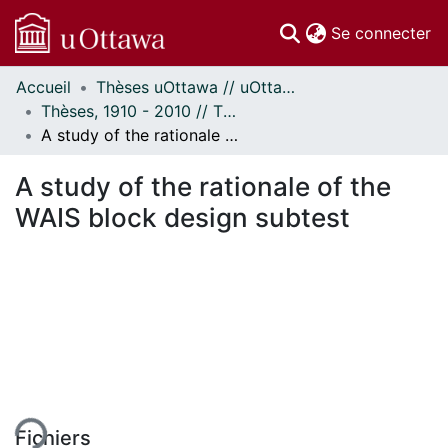
(c
Se connecter
Accueil
Thèses uOttawa // uOttawa Theses
Communautés
Thèses, 1910 - 2010 // Theses, 1910 - 2010
et collections
A study of the rationale of the WAIS block design subtest
Parcourir
Statistiques
A study of the rationale of the
À propos
WAIS block design subtest
ent...
Fichiers