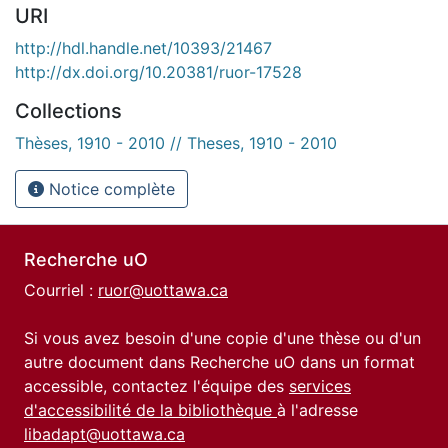
URI
http://hdl.handle.net/10393/21467
http://dx.doi.org/10.20381/ruor-17528
Collections
Thèses, 1910 - 2010 // Theses, 1910 - 2010
Notice complète
Recherche uO
Courriel :
ruor@uottawa.ca
Si vous avez besoin d'une copie d'une thèse ou d'un
autre document dans Recherche uO dans un format
accessible, contactez l'équipe des
services
d'accessibilité de la bibliothèque
à l'adresse
libadapt@uottawa.ca