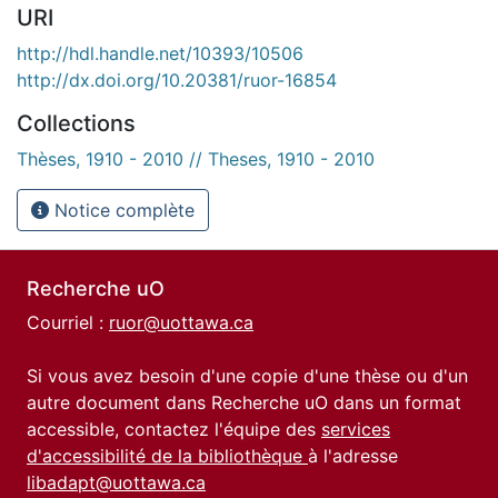
URI
http://hdl.handle.net/10393/10506
http://dx.doi.org/10.20381/ruor-16854
Collections
Thèses, 1910 - 2010 // Theses, 1910 - 2010
Notice complète
Recherche uO
Courriel :
ruor@uottawa.ca
Si vous avez besoin d'une copie d'une thèse ou d'un
autre document dans Recherche uO dans un format
accessible, contactez l'équipe des
services
d'accessibilité de la bibliothèque
à l'adresse
libadapt@uottawa.ca