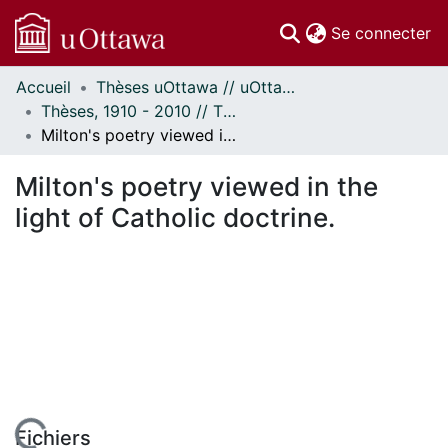
(c
Se connecter
Accueil
Thèses uOttawa // uOttawa Theses
Communautés
Thèses, 1910 - 2010 // Theses, 1910 - 2010
et collections
Milton's poetry viewed in the light of Catholic doctrine.
Parcourir
Statistiques
Milton's poetry viewed in the
À propos
light of Catholic doctrine.
Fichiers