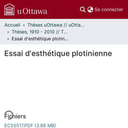
(c
Se connecter
Accueil
Thèses uOttawa // uOttawa Theses
Communautés
Thèses, 1910 - 2010 // Theses, 1910 - 2010
et collections
Essai d'esthétique plotinienne
Parcourir
Statistiques
Essai d'esthétique plotinienne
À propos
ent...
Fichiers
EC55517.PDF
(3.68 MB)