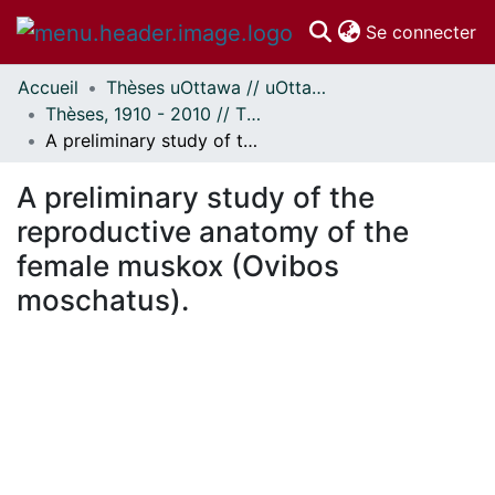
(c
Se connecter
Accueil
Thèses uOttawa // uOttawa Theses
Communautés
Thèses, 1910 - 2010 // Theses, 1910 - 2010
et collections
A preliminary study of the reproductive anatomy of the female muskox (Ovibos moschatus).
Parcourir
Statistiques
A preliminary study of the
À propos
reproductive anatomy of the
female muskox (Ovibos
moschatus).