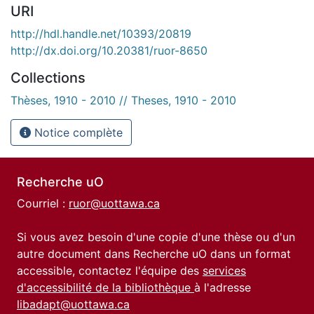
URI
http://hdl.handle.net/10393/20819
http://dx.doi.org/10.20381/ruor-8650
Collections
Thèses, 1910 - 2010 // Theses, 1910 - 2010
Notice complète
Recherche uO
Courriel :
ruor@uottawa.ca
Si vous avez besoin d'une copie d'une thèse ou d'un
autre document dans Recherche uO dans un format
accessible, contactez l'équipe des
services
d'accessibilité de la bibliothèque
à l'adresse
libadapt@uottawa.ca