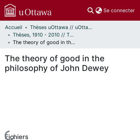
(c
Se connecter
Accueil
Thèses uOttawa // uOttawa Theses
Communautés
Thèses, 1910 - 2010 // Theses, 1910 - 2010
et collections
The theory of good in the philosophy of John Dewey
Parcourir
Statistiques
The theory of good in the
À propos
philosophy of John Dewey
En cours de chargement...
Fichiers