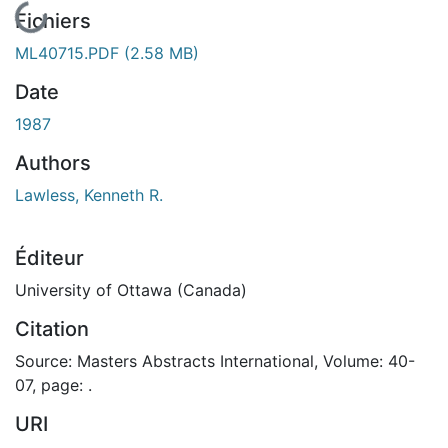
En cours de chargement...
Fichiers
ML40715.PDF
(2.58 MB)
Date
1987
Authors
Lawless, Kenneth R.
Éditeur
University of Ottawa (Canada)
Citation
Source: Masters Abstracts International, Volume: 40-
07, page: .
URI