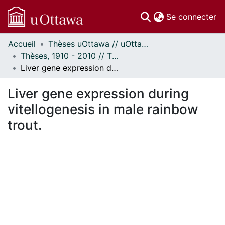
(c
Se connecter
Accueil
Thèses uOttawa // uOttawa Theses
Communautés
Thèses, 1910 - 2010 // Theses, 1910 - 2010
et collections
Liver gene expression during vitellogenesis in male rainbow trout.
Parcourir
Statistiques
Liver gene expression during
À propos
vitellogenesis in male rainbow
trout.