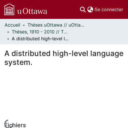
(c
Se connecter
Accueil
Thèses uOttawa // uOttawa Theses
Communautés
Thèses, 1910 - 2010 // Theses, 1910 - 2010
et collections
A distributed high-level language system.
Parcourir
Statistiques
A distributed high-level language
À propos
system.
En cours de chargement...
Fichiers