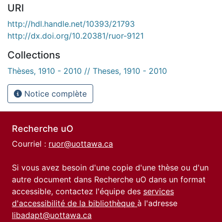
URI
http://hdl.handle.net/10393/21793
http://dx.doi.org/10.20381/ruor-9121
Collections
Thèses, 1910 - 2010 // Theses, 1910 - 2010
Notice complète
Recherche uO
Courriel :
ruor@uottawa.ca
Si vous avez besoin d'une copie d'une thèse ou d'un
autre document dans Recherche uO dans un format
accessible, contactez l'équipe des
services
d'accessibilité de la bibliothèque
à l'adresse
libadapt@uottawa.ca