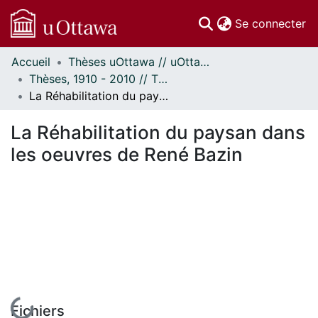
(c
Se connecter
Accueil
Thèses uOttawa // uOttawa Theses
Communautés
Thèses, 1910 - 2010 // Theses, 1910 - 2010
et collections
La Réhabilitation du paysan dans les oeuvres de René Bazin
Parcourir
Statistiques
La Réhabilitation du paysan dans
À propos
les oeuvres de René Bazin
En cours de chargement...
Fichiers