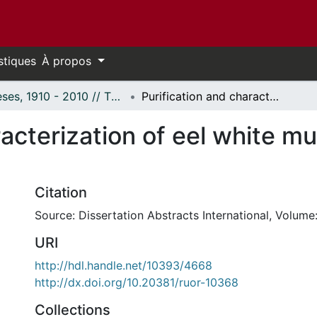
stiques
À propos
Thèses, 1910 - 2010 // Theses, 1910 - 2010
Purification and characterization of eel white muscle pyruvate kinase.
racterization of eel white m
Citation
Source: Dissertation Abstracts International, Volume:
URI
http://hdl.handle.net/10393/4668
http://dx.doi.org/10.20381/ruor-10368
Collections