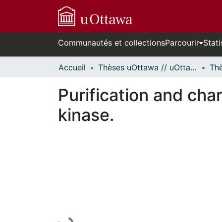
Communautés et collections
Parcourir
Stati
Accueil
Thèses uOttawa // uOttawa Theses
Purification and cha
kinase.
En cours de chargement...