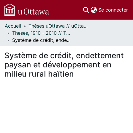
(c
Se connecter
Accueil
Thèses uOttawa // uOttawa Theses
Communautés
Thèses, 1910 - 2010 // Theses, 1910 - 2010
et collections
Système de crédit, endettement paysan et développement en milieu rural haïtien
Parcourir
Statistiques
Système de crédit, endettement
À propos
paysan et développement en
milieu rural haïtien