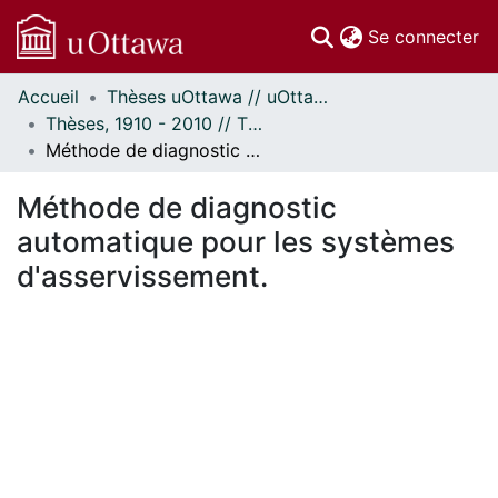
(c
Se connecter
Accueil
Thèses uOttawa // uOttawa Theses
Communautés
Thèses, 1910 - 2010 // Theses, 1910 - 2010
et collections
Méthode de diagnostic automatique pour les systèmes d'asservissement.
Parcourir
Statistiques
Méthode de diagnostic
À propos
automatique pour les systèmes
d'asservissement.